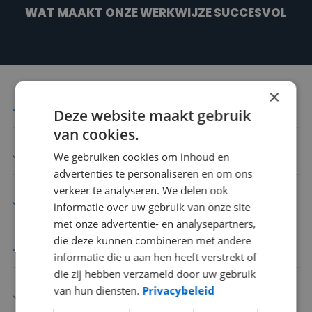
WAT MAAKT ONZE WERKWIJZE SUCCESVOL
×
Wij werken uit naam van uw bedrijf
Deze website maakt gebruik
van cookies.
Werven op karakter / DNA
We gebruiken cookies om inhoud en
advertenties te personaliseren en om ons
verkeer te analyseren. We delen ook
Technisch testen van kandidaten
informatie over uw gebruik van onze site
met onze advertentie- en analysepartners,
die deze kunnen combineren met andere
Transparante tarieven
informatie die u aan hen heeft verstrekt of
die zij hebben verzameld door uw gebruik
van hun diensten.
Privacybeleid
Expert in kandidaten management