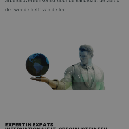
Strikt noodzakelijke cookies maken de
de tweede helft van de fee.
kernfunctionaliteiten van de website mogelijk, zoals
gebruikersaanmelding en accountbeheer. De
website kan niet goed worden gebruikt zonder de
strikt noodzakelijke cookies.
Naam
Aanbieder
/
Domein
Vervaldatum
li_gc
5 maanden 4
LinkedIn Corporation
weken
.linkedin.com
__cf_bm
29 minuten
Cloudflare Inc.
59 seconden
.linkedin.com
EXPERT IN EXPATS
Google Privacy Policy
CookieScriptConsent
4 weken 2
CookieScript