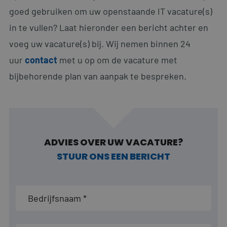
Microsoft MSN
Corporation
1st party cook
goed gebruiken om uw openstaande IT vacature(s)
.linkedin.com
ga_session_duration
www.personnelsearch.nl
29 minuten
voor het delen
_cfuvid
.elfsight.com
Sessie
59 seconden
van de inhoud
in te vullen? Laat hieronder een bericht achter en
van de websit
via social medi
voeg uw vacature(s) bij. Wij nemen binnen 24
_gcl_au
2 maanden 4
Deze cookie
Google LLC
uur
contact
met u op om de vacature met
weken
wordt ingestel
.personnelsearch.nl
door
Doubleclick en
bijbehorende plan van aanpak te bespreken.
voert informat
_ga
1 jaar 1
Google LLC
uit over hoe d
maand
.personnelsearch.nl
eindgebruiker
de website
gebruikt en ov
eventuele
advertenties d
de
eindgebruiker
ADVIES OVER UW VACATURE?
heeft gezien
voordat hij de
STUUR ONS EEN BERICHT
genoemde
website bezoch
test_cookie
15 minuten
Deze cookie
Google LLC
wordt geplaats
.doubleclick.net
door
DoubleClick
(eigendom va
Google) om te
bepalen of de