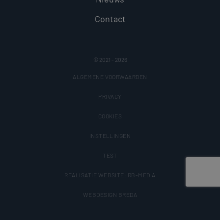
Contact
© 2021 - 2026
ALGEMENE VOORWAARDEN
PRIVACY
COOKIES
INSTELLINGEN
TEST
REALISATIE WEBSITE: RB-MEDIA
WEBDESIGN BREDA