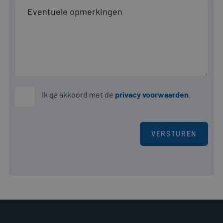
Microsoft-
domeinen,
waardoor
gebruikers
kunnen word
gevolgd.
Ik ga akkoord met de
privacy voorwaarden
.