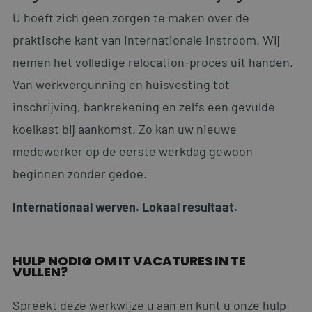
U hoeft zich geen zorgen te maken over de
praktische kant van internationale instroom. Wij
nemen het volledige relocation-proces uit handen.
Van werkvergunning en huisvesting tot
inschrijving, bankrekening en zelfs een gevulde
koelkast bij aankomst. Zo kan uw nieuwe
medewerker op de eerste werkdag gewoon
Naam
Aanbieder
/
Domein
Vervaldatu
Naam
Aanbieder
/
Domein
Vervaldatum
elfsight_viewed_recently
Elfsight
11 seconden
beginnen zonder gedoe.
core.service.elfsight.com
_clsk
1 dag
Microsoft
.personnelsearch.nl
Aanbieder
/
Naam
Vervaldatum
Omschrijving
Internationaal werven. Lokaal resultaat.
Domein
lidc
1 dag
Dit is een
Microsoft
Microsoft MSN
Corporation
1st party cook
.linkedin.com
die zorgt voor
HULP NODIG OM IT VACATURES IN TE
de goede
VULLEN?
werking van
deze website.
Spreekt deze werkwijze u aan en kunt u onze hulp
bcookie
1 jaar
Dit is een
Microsoft