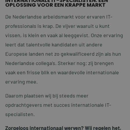
INTERNATIONALE IT-SPECIALISTEN: EEN
dagen
www.personnelsearch.nl
OPLOSSING VOOR EEN KRAPPE MARKT
De Nederlandse arbeidsmarkt voor ervaren IT-
professionals is krap. De vijver waaruit u kunt
vissen, is klein en vaak al leeggevist. Onze ervaring
leert dat talentvolle kandidaten uit andere
Europese landen net zo gekwalificeerd zijn als hun
PHPSESSID
Sessie
PHP.net
www.personnelsearch.nl
Nederlandse collega’s. Sterker nog: zij brengen
vaak een frisse blik en waardevolle internationale
ervaring mee.
Daarom plaatsen wij bij steeds meer
opdrachtgevers met succes internationale IT-
specialisten.
Zorgeloos internationaal werven? Wij regelen het.