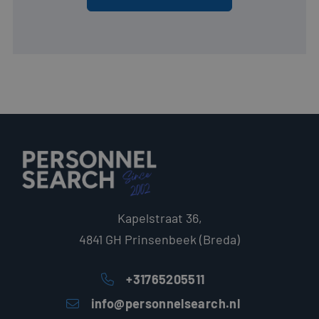
tussen veel
verschillende
Microsoft-
domeinen,
waardoor
gebruikers
kunnen word
gevolgd.
Kapelstraat 36,
4841 GH Prinsenbeek (Breda)
+31765205511
info@personnelsearch.nl