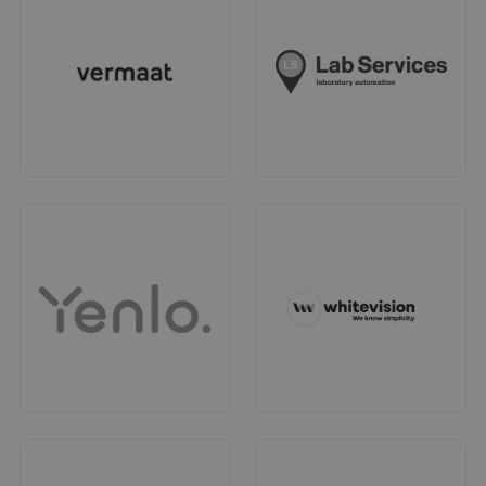
Google Privacy Policy
CookieScriptConsent
4 weken 2
CookieScript
dagen
www.personnelsearch.nl
PHPSESSID
Sessie
PHP.net
www.personnelsearch.nl