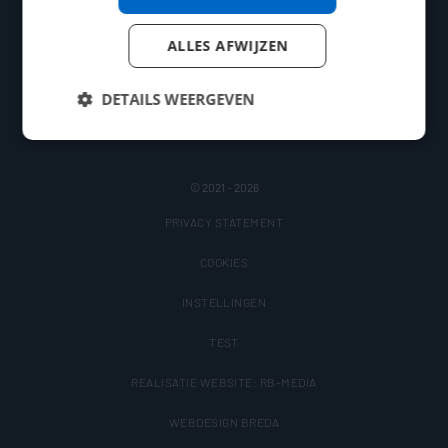
About us
ALLES AFWIJZEN
Reviews
DETAILS WEERGEVEN
Contact
Strikt noodzakelijk
Prestatie
Targeting
© 2021 - 2026
Functioneel
PRIVACY STATEMENT
Strikt noodzakelijke cookies maken de
kernfunctionaliteiten van de website mogelijk, zoals
COOKIES
gebruikersaanmelding en accountbeheer. De
website kan niet goed worden gebruikt zonder de
INSTELLINGEN
strikt noodzakelijke cookies.
Naam
Aanbieder
/
Domein
Vervaldatum
TEST
li_gc
5 maanden 4
LinkedIn Corporation
REALISATIE WEBSITE: RB-MEDIA
weken
.linkedin.com
WEBDESIGN BREDA