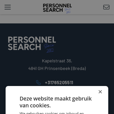
Kapelstraat 36,
4841 GH Prinsenbeek (Breda)
+31765205511
×
info@personnelsearch.nl
Deze website maakt gebruik
van cookies.
SERVICES
We gebruiken cookies om inhoud en