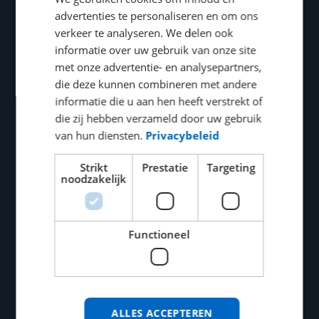
advertenties te personaliseren en om ons
Contract-to-hire
verkeer te analyseren. We delen ook
Recruitment & Selection
informatie over uw gebruik van onze site
met onze advertentie- en analysepartners,
Executive Search
die deze kunnen combineren met andere
informatie die u aan hen heeft verstrekt of
Expat Recruitment
die zij hebben verzameld door uw gebruik
van hun diensten.
Privacybeleid
IT PROFESSIONALS
Strikt
Prestatie
Targeting
IT Professionals
noodzakelijk
Vacancies
Upload your resume
Functioneel
Working as expat
ABOUT US
ALLES ACCEPTEREN