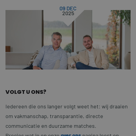
09 DEC
2025
VOLGT U ONS?
Iedereen die ons langer volgt weet het: wij draaien
om vakmanschap, transparantie, directe
communicatie en duurzame matches.
Precies wat je op onze
over ons
pagina leest en