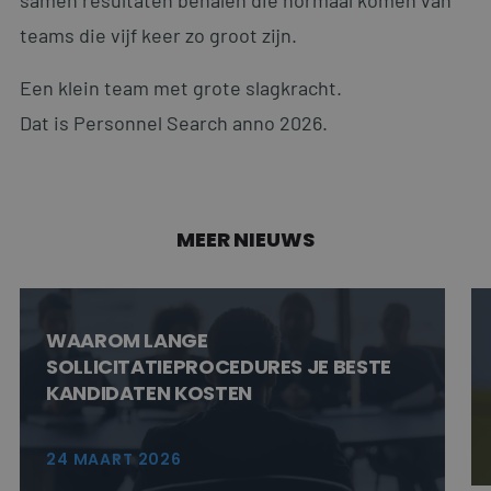
teams die vijf keer zo groot zijn.
Een klein team met grote slagkracht.
Google Privacy Policy
CookieScriptConsent
4 weken 2
CookieScript
dagen
www.personnelsearch.nl
Dat is Personnel Search anno 2026.
MEER NIEUWS
PHPSESSID
Sessie
PHP.net
www.personnelsearch.nl
WAAROM LANGE
SOLLICITATIEPROCEDURES JE BESTE
KANDIDATEN KOSTEN
24 MAART 2026