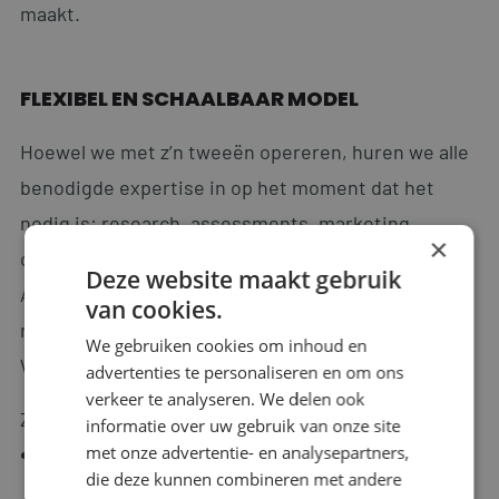
maakt.
FLEXIBEL EN SCHAALBAAR MODEL
Hoewel we met z’n tweeën opereren, huren we alle
benodigde expertise in op het moment dat het
nodig is: research, assessments, marketing,
×
contractspecialisten, alles op hoog niveau.
Deze website maakt gebruik
Alles met bewezen succesvolle partner die mede
van cookies.
met ons het verschil kunnen maken.
We gebruiken cookies om inhoud en
We zijn zeer kritisch op onze partners.
advertenties te personaliseren en om ons
verkeer te analyseren. We delen ook
Zo blijven we:
informatie over uw gebruik van onze site
met onze advertentie- en analysepartners,
flexibel
die deze kunnen combineren met andere