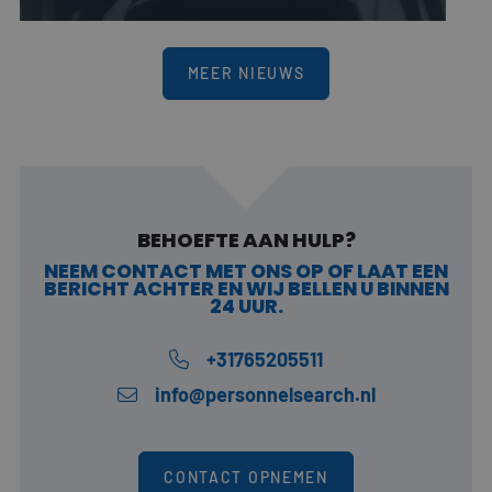
MEER NIEUWS
BEHOEFTE AAN HULP?
NEEM CONTACT MET ONS OP OF LAAT EEN
BERICHT ACHTER EN WIJ BELLEN U BINNEN
24 UUR.
Naam
Aanbieder
/
Domein
Vervaldatu
Naam
Aanbieder
/
Domein
Vervaldatum
+31765205511
elfsight_viewed_recently
Elfsight
11 seconden
core.service.elfsight.com
_clsk
1 dag
Microsoft
info@personnelsearch.nl
.personnelsearch.nl
Aanbieder
/
Naam
Vervaldatum
Omschrijving
Domein
lidc
1 dag
Dit is een
Microsoft
Microsoft MSN
Corporation
CONTACT OPNEMEN
1st party cook
.linkedin.com