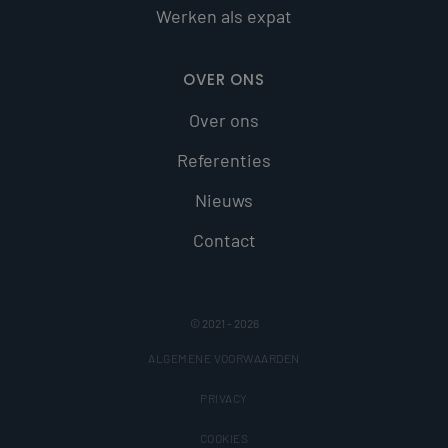
Algemeen wor
Werken als expat
aangenomen
dat het
synchroniseert
tussen veel
OVER ONS
verschillende
Microsoft-
domeinen,
Over ons
waardoor
gebruikers
kunnen word
Referenties
gevolgd.
Nieuws
Contact
© 2021 - 2026
ALGEMENE VOORWAARDEN
PRIVACY
COOKIES