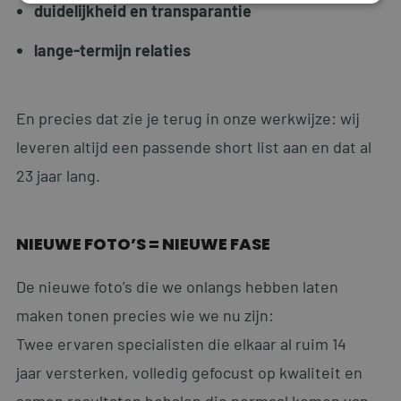
duidelijkheid en transparantie
Strikt noodzakelijk
Prestatie
Targeting
lange-termijn relaties
Functioneel
Strikt noodzakelijke cookies maken de
kernfunctionaliteiten van de website mogelijk, zoals
En precies dat zie je terug in onze werkwijze: wij
gebruikersaanmelding en accountbeheer. De
website kan niet goed worden gebruikt zonder de
leveren altijd een passende short list aan en dat al
strikt noodzakelijke cookies.
23 jaar lang.
Naam
Aanbieder
/
Domein
Vervaldatum
li_gc
5 maanden 4
LinkedIn Corporation
weken
.linkedin.com
NIEUWE FOTO’S = NIEUWE FASE
De nieuwe foto’s die we onlangs hebben laten
maken tonen precies wie we nu zijn:
__cf_bm
29 minuten
Cloudflare Inc.
59 seconden
.linkedin.com
Twee ervaren specialisten die elkaar al ruim 14
jaar versterken, volledig gefocust op kwaliteit en
samen resultaten behalen die normaal komen van