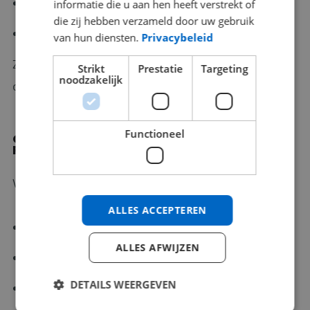
schaalbaar
informatie die u aan hen heeft verstrekt of
die zij hebben verzameld door uw gebruik
en volledig in controle
van hun diensten.
Privacybeleid
Zonder in te leveren op kwaliteit, integendeel,
Strikt
Prestatie
Targeting
noodzakelijk
onze klanttevredenheid is hoger dan ooit.
Functioneel
ONZE FILOSOFIE (ZOALS OP DE OVER-ONS
PAGINA BESCHREVEN)
Wij geloven dat recruitment draait om:
ALLES ACCEPTEREN
begrijpen van cultuur
ALLES AFWIJZEN
begrijpen van techniek
DETAILS WEERGEVEN
begrijpen van mensen