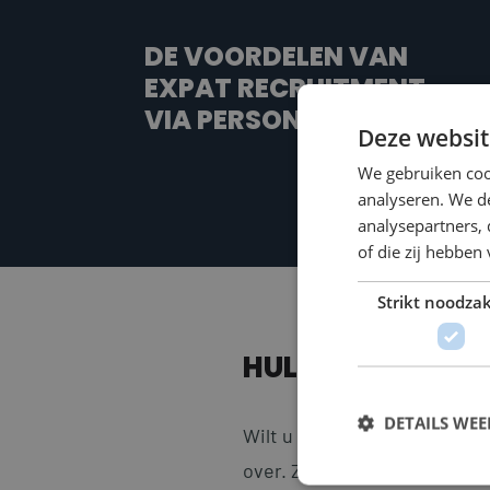
DE VOORDELEN VAN
EXPAT RECRUITMENT
VIA PERSONNEL SEARCH
Deze websit
We gebruiken coo
analyseren. We de
analysepartners,
of die zij hebbe
Strikt noodzak
HULP BIJ ADMINI
DETAILS WE
Wilt u de internationale ka
over. Zo zorgen wij (indien 