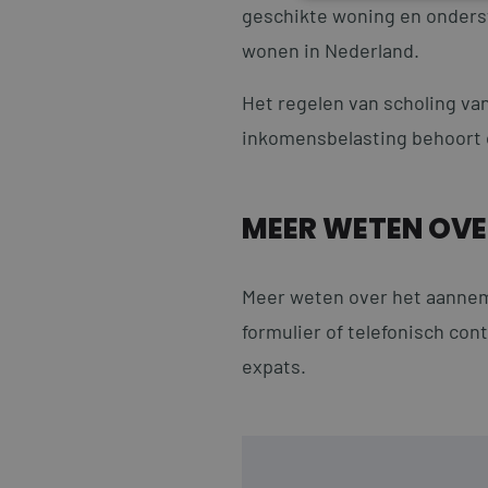
geschikte woning en onderst
wonen in Nederland.
Strikt noodzakelijke
accountbeheer. De we
Het regelen van scholing va
Naam
inkomensbelasting behoort 
li_gc
MEER WETEN OVE
__cf_bm
Meer weten over het aannem
CookieScriptConse
formulier of telefonisch con
expats.
PHPSESSID