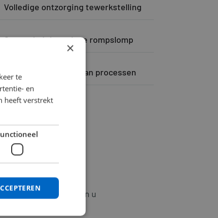
Volledige ontzorging tewerkstelling
Geen administratieve rompslomp
×
Uitgebreide kennis van processen
keer te
tentie- en
 heeft verstrekt
unctioneel
ACCEPTEREN
stratieve afronding van u
ij het vinden van een