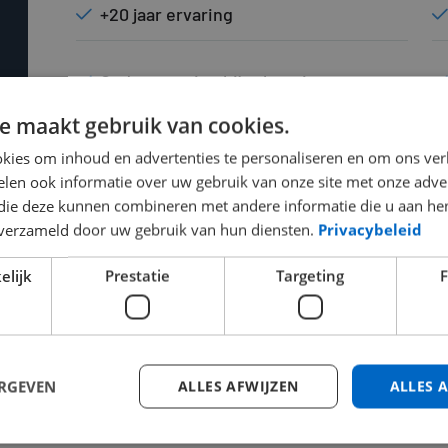
+20 jaar ervaring
Ondersteuning bij relocation
e maakt gebruik van cookies.
Altijd eerlijk en transparant advies
kies om inhoud en advertenties te personaliseren en om ons ver
len ook informatie over uw gebruik van onze site met onze adver
 die deze kunnen combineren met andere informatie die u aan hen
n verzameld door uw gebruik van hun diensten.
Privacybeleid
elijk
Prestatie
Targeting
F
STRATIE & VERHUIZING EXPATS
ERGEVEN
ALLES AFWIJZEN
ALLES 
ndidaat aannemen? Dan neemt onze backoffice alle admini
nodig) voor een verblijfs- en werkvergunning, helpen we b