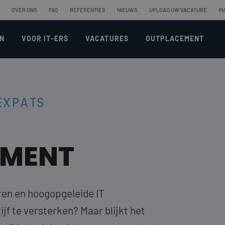
OVER ONS
FAQ
REFERENTIES
NIEUWS
UPLOAD UW VACATURE
M
N
VOOR IT-ERS
VACATURES
OUTPLACEMENT
 EXPATS
TMENT
ren en hoogopgeleide IT
jf te versterken? Maar blijkt het