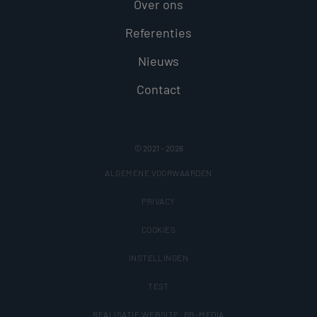
Over ons
tussen veel
verschillende
Microsoft-
Referenties
domeinen,
waardoor
gebruikers
Nieuws
kunnen word
gevolgd.
Contact
© 2021 - 2026
ALGEMENE VOORWAARDEN
PRIVACY
COOKIES
INSTELLINGEN
TEST
REALISATIE WEBSITE: RB-MEDIA