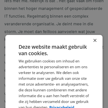
iets met me, heerlijk is dat". Het gaat vaak om rollen
binnen het hoger management of gespecialiseerde
IT functies. Regelmatig binnen een complex
veranderende organisatie. Je deint mee in die
storm. Je moet dan feilloos aanvoelen wat jouw
klant precies wil. "Die tevreden klant, dat geeft een
×
Deze website maakt gebruik
enorme boost, alsof je in een ijsbad springt. Dat lijkt
van cookies.
een koud kunstje…”. Hij neemt een slok koffie en
We gebruiken cookies om inhoud en
vervolgt "...dat is het zeker niet. Bedrijven die een
advertenties te personaliseren en om ons
dergelijke functie open hebben staan, kloppen
verkeer te analyseren. We delen ook
uiteindelijk toch bij ons aan, vaak gefrustreerd.
informatie over uw gebruik van onze site
met onze advertentie- en analysepartners,
Waarom? Een eigen zoektocht heeft niets
die deze kunnen combineren met andere
opgeleverd. In de markt wordt veel beloofd, maar
informatie die u aan hen heeft verstrekt of
weinig waargemaakt. Wij leveren kwaliteit, dat
die zij hebben verzameld door uw gebruik
van hun diensten.
Privacybeleid