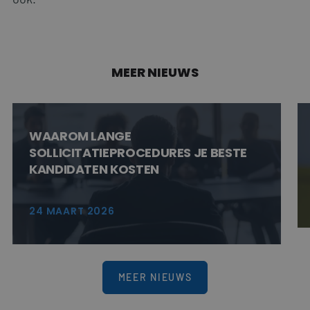
Google Privacy Policy
CookieScriptConsent
4 weken 2
CookieScript
dagen
www.personnelsearch.nl
MEER NIEUWS
WAAROM LANGE
SOLLICITATIEPROCEDURES JE BESTE
PHPSESSID
Sessie
PHP.net
www.personnelsearch.nl
KANDIDATEN KOSTEN
24 MAART 2026
MEER NIEUWS