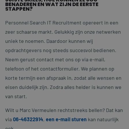
BENADEREN EN WAT ZIJN DE EERSTE
Functioneel
STAPPEN?
Strikt noodzakelijke cookies maken de
kernfunctionaliteiten van de website mogelijk, zoals
Personnel Search IT Recruitment opereert in een
gebruikersaanmelding en accountbeheer. De
website kan niet goed worden gebruikt zonder de
zeer schaarse markt. Gelukkig zijn onze netwerken
strikt noodzakelijke cookies.
uniek te noemen. Daardoor kunnen wij
Naam
Aanbieder
/
Domein
Vervaldatum
opdrachtgevers nog steeds succesvol bedienen.
li_gc
5 maanden 4
LinkedIn Corporation
weken
.linkedin.com
Neem gerust contact met ons op via e-mail,
telefoon of het contactformulier. We plannen op
korte termijn een afspraak in, zodat alle wensen en
eisen duidelijk zijn. Zodra alles helder is kunnen we
__cf_bm
29 minuten
Cloudflare Inc.
59 seconden
.linkedin.com
van start.
Wilt u Marc Vermeulen rechtstreeks bellen? Dat kan
via
06-46322914
,
een e-mail sturen
kan natuurlijk
ook.